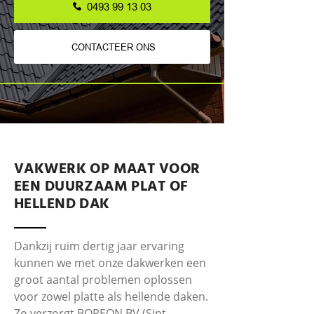
0493 99 13 03
CONTACTEER ONS
VAKWERK OP MAAT VOOR
EEN DUURZAAM PLAT OF
HELLEND DAK
Dankzij ruim dertig jaar ervaring
kunnen we met onze dakwerken een
groot aantal problemen oplossen
voor zowel platte als hellende daken.
Zo verzorgt BOREON BV (Sint-