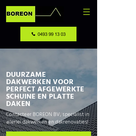
0493 99 13 03
DUURZAME
DAKWERKEN VOOR
PERFECT AFGEWERKTE
SCHUINE EN PLATTE
DAKEN
Contacteer BOREON BV, specialist in
allerlei dakwerken en dakrenovaties!